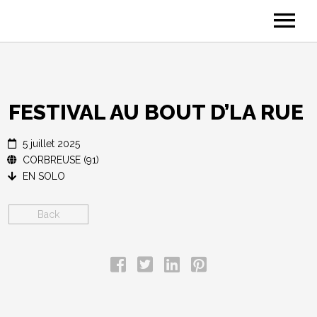
A PROPOS DE MARY*
PHOTOS
VIDÉOS
FESTIVAL AU BOUT D’LA RUE
DATES
5 juillet 2025
ESPACE PRO
CORBREUSE (91)
EN SOLO
CONTACT
Back