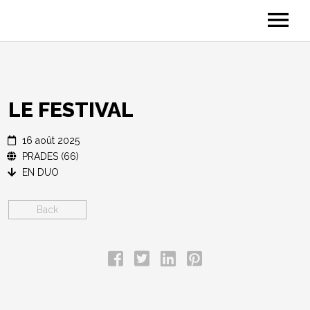
A PROPOS DE MARY*
PHOTOS
VIDÉOS
LE FESTIVAL
DATES
16 août 2025
ESPACE PRO
PRADES (66)
EN DUO
CONTACT
Back