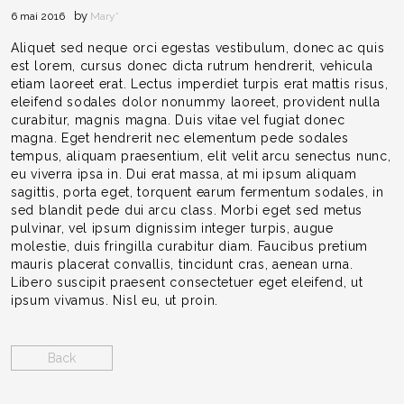
by
6 mai 2016
Mary*
Aliquet sed neque orci egestas vestibulum, donec ac quis
est lorem, cursus donec dicta rutrum hendrerit, vehicula
etiam laoreet erat. Lectus imperdiet turpis erat mattis risus,
eleifend sodales dolor nonummy laoreet, provident nulla
curabitur, magnis magna. Duis vitae vel fugiat donec
magna. Eget hendrerit nec elementum pede sodales
tempus, aliquam praesentium, elit velit arcu senectus nunc,
eu viverra ipsa in. Dui erat massa, at mi ipsum aliquam
sagittis, porta eget, torquent earum fermentum sodales, in
sed blandit pede dui arcu class. Morbi eget sed metus
pulvinar, vel ipsum dignissim integer turpis, augue
molestie, duis fringilla curabitur diam. Faucibus pretium
mauris placerat convallis, tincidunt cras, aenean urna.
Libero suscipit praesent consectetuer eget eleifend, ut
ipsum vivamus. Nisl eu, ut proin.
Back