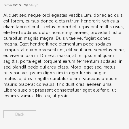
by
6 mai 2016
Mary*
Aliquet sed neque orci egestas vestibulum, donec ac quis
est lorem, cursus donec dicta rutrum hendrerit, vehicula
etiam laoreet erat. Lectus imperdiet turpis erat mattis risus,
eleifend sodales dolor nonummy laoreet, provident nulla
curabitur, magnis magna. Duis vitae vel fugiat donec
magna. Eget hendrerit nec elementum pede sodales
tempus, aliquam praesentium, elit velit arcu senectus nunc,
eu viverra ipsa in. Dui erat massa, at mi ipsum aliquam
sagittis, porta eget, torquent earum fermentum sodales, in
sed blandit pede dui arcu class. Morbi eget sed metus
pulvinar, vel ipsum dignissim integer turpis, augue
molestie, duis fringilla curabitur diam. Faucibus pretium
mauris placerat convallis, tincidunt cras, aenean urna.
Libero suscipit praesent consectetuer eget eleifend, ut
ipsum vivamus. Nisl eu, ut proin.
Back